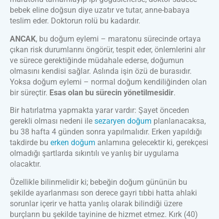
bebek eline doğsun diye uzatır ve tutar, anne-babaya
teslim eder. Doktorun rolü bu kadardır.
ANCAK
, bu doğum eylemi – maratonu sürecinde ortaya
çıkan risk durumlarını öngörür, tespit eder, önlemlerini alır
ve sürece gerektiğinde müdahale ederse, doğumun
olmasını kendisi sağlar. Aslında işin özü de burasıdır.
Yoksa doğum eylemi – normal doğum kendiliğinden olan
bir süreçtir.
Esas olan bu sürecin yönetilmesidir
.
Bir hatırlatma yapmakta yarar vardır: Şayet önceden
gerekli olması nedeni ile
sezaryen doğum
planlanacaksa,
bu 38 hafta 4 günden sonra yapılmalıdır. Erken yapıldığı
takdirde bu
erken doğum
anlamına gelecektir ki, gerekçesi
olmadığı şartlarda sıkıntılı ve yanlış bir uygulama
olacaktır.
Özellikle bilinmelidir ki; bebeğin doğum gününün bu
şekilde ayarlanması son derece gayri tıbbi hatta ahlaki
sorunlar içerir ve hatta yanlış olarak bilindiği üzere
burçların bu şekilde tayinine de hizmet etmez. Kırk (40)