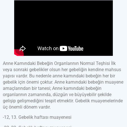
Anne Karnındaki Bebeğin Organlarının Normal Teşhisi İlk
veya sonraki gebelikler olsun her gebeliğin kendine mahsus
yapısı vardır. Bu nedenle anne karnındaki bebeğin her bir
gebelik için önemi çoktur. Anne karnındaki bebeğin muayene
amaçlarından bir tanesi; Anne karnındaki bebeğin
organlarının zamanında, düzgün ve büyüyebilir şekilde
gelişip gelişmediğini tespit etmektir. Gebelik muayenelerinde
üç önemli dönem vardır.
-12, 13. Gebelik haftası muayenesi