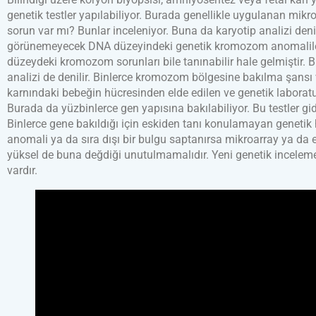
genetik testler yapılabiliyor. Burada genellikle uygulanan mikr
sorun var mı? Bunlar inceleniyor. Buna da karyotip analizi deni
görünemeyecek DNA düzeyindeki genetik kromozom anomalilerin
düzeydeki kromozom sorunları bile tanınabilir hale gelmiştir. B
analizi de denilir. Binlerce kromozom bölgesine bakılma şansı va
karnındaki bebeğin hücresinden elde edilen ve genetik laboratu
Burada da yüzbinlerce gen yapısına bakılabiliyor. Bu testler g
Binlerce gene bakıldığı için eskiden tanı konulamayan genetik ha
anomali ya da sıra dışı bir bulgu saptanırsa mikroarray ya da 
yüksel de buna değdiği unutulmamalıdır. Yeni genetik incelemel
vardır.