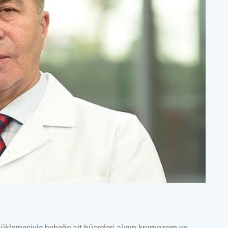
 yüklemesiyle bebeğe ait hücreleri alınıp kromozom ve