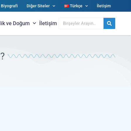
Biyografi
Diğer Siteler
Türkçe
İletişim
lik ve Doğum
İletişim
i?