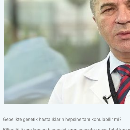
Gebelikte genetik hastalıkların hepsine tanı konulabilir mi?
Bilindiği üzere koryon biyopsisi, amniyosentez veya fetal kan