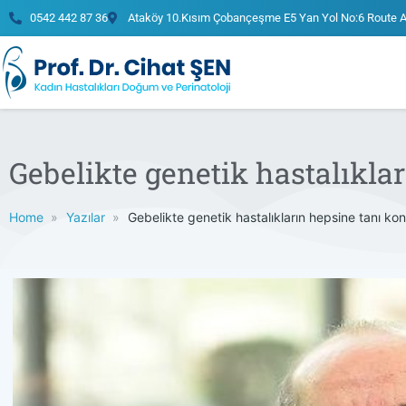
0542 442 87 36
Ataköy 10.Kısım Çobançeşme E5 Yan Yol No:6 Route 
Gebelikte genetik hastalıklar
Home
Yazılar
Gebelikte genetik hastalıkların hepsine tanı konu