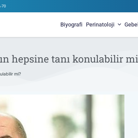
A-70
Biyografi
Perinatoloji
Gebe
ın hepsine tanı konulabilir m
labilir mi?