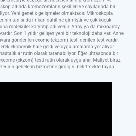
oskop altında kromozomların şekilleri ve sayılarında bir
liyor. Yeni genetik gelişmeler olmaktadır. Mikroskopla
in tanısı da imkan dahiline girmiştir ve çok küçük
una moleküler karyotip adı verilir. Array ya da mikroarray
rdır. Son 1 yıldır gelişen yeni bir teknoloji daha var. Anne
vara gönderilen exome (ekzom) testi denilen test vardır.
iderek ekonomik hale geldi ve uygulamalarda yer alıyor.
stalıklar rutin olarak taranabiliyor. Eğer ultrasonda bir
excome (ekzom) testi rutin olarak uygulanır. Maliyet biraz
erinin gebelerin hizmetine girdiğini belirtmekte fayda