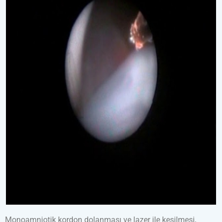
Monoamniotik kordon dolanması ve lazer ile kesilmesi,